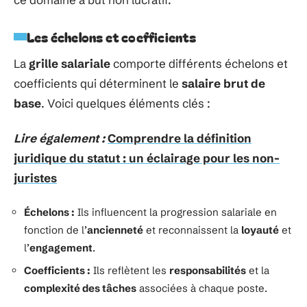
Les échelons et coefficients
La
grille salariale
comporte différents échelons et
coefficients qui déterminent le
salaire brut de
base
. Voici quelques éléments clés :
Lire également :
Comprendre la définition
juridique du statut : un éclairage pour les non-
juristes
Échelons :
Ils influencent la progression salariale en
fonction de l’
ancienneté
et reconnaissent la
loyauté
et
l’
engagement
.
Coefficients :
Ils reflètent les
responsabilités
et la
complexité des tâches
associées à chaque poste.