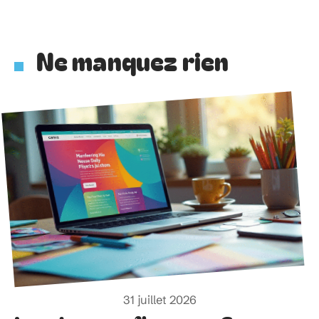
Diversification impérative : combinez indices, actifs,
zones géographiques.
L’or : protection contre l’incertitude, complément d’un
portefeuille d’actions.
Le CAC 40 ne cessera jamais de fasciner, ni
d’alimenter le débat sur la meilleure façon
d’investir. Mais derrière chaque chiffre, il y a des
choix stratégiques, des convictions, et l’envie de
faire rimer rendement et long terme.
Ne manquez rien