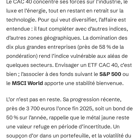
ouvrir un
PEA
, profiter de l’
assurance-vie
, du
PER
ou d’un simple compte-titres. Chacune de ces
enveloppes a ses propres règles, mais toutes
permettent d’intégrer facilement l’indice phare de
la Bourse de Paris dans un portefeuille. Les ETF ont
la cote grâce à leurs
frais de gestion minimes
(de
0,20 % à 0,25 % par an), un atout de poids pour qui
vise le long terme.
Le CAC 40 concentre ses forces sur l’industrie, le
luxe et l’énergie, tout en restant en retrait sur la
technologie. Pour qui veut diversifier, l’affaire est
entendue : il faut compléter avec d’autres indices,
d’autres zones géographiques. La domination des
dix plus grandes entreprises (près de 58 % de la