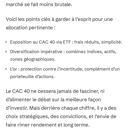
pondération) rend l’indice vulnérable aux aléas de
quelques secteurs. Envisager un ETF CAC 40, c’est
bien ; l’associer à des fonds suivant le
S&P 500
ou
le
MSCI World
apporte une stabilité bienvenue.
L’or n’est pas en reste. Sa progression récente,
près de 3 700 euros l’once fin 2025, soit un bond de
50 % sur l’année, rappelle que le métal jaune reste
une valeur refuge en période d’incertitude. Un
soupçon d’or dans un portefeuille, et la volatilité du
marché se fait moins brutale.
Voici les points clés à garder à l’esprit pour une
allocation pertinente :
Exposition au CAC 40 via ETF : frais réduits, simplicité.